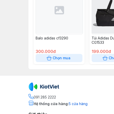
Balo adidas cf3290
Túi Adidas Du
CG1533
300.000đ
199.000đ
Chọn mua
Ch
091 285 2222
Hệ thống cửa hàng
:
5
cửa hàng