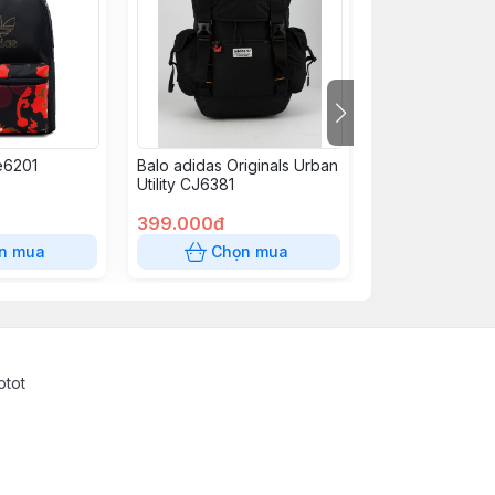
e6201
Balo adidas Originals Urban
Túi adidas mini
Utility CJ6381
399.000đ
99.000đ
n mua
Chọn mua
Chọn
otot