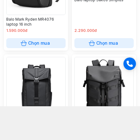
Balo Mark Ryden MR4076
laptop 16 inch
1.590.000đ
2.290.000đ
Chọn mua
Chọn mua
Balo đựng Laptop 16 Inch chống
Balo Mark Ryden MR9779
nước MOYYI My5768
laptop 17.3
990.000đ
1.290.000đ