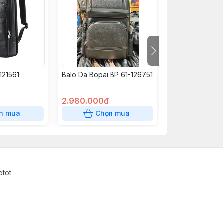
121561
Balo Da Bopai BP 61-126751
Balo Bopai 61-5
2.980.000đ
1.850.000đ
n mua
Chọn mua
Chọn
otot