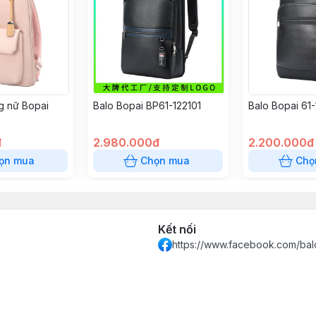
ng nữ Bopai
Balo Bopai BP61-122101
Balo Bopai 61-
đ
2.980.000đ
2.200.000đ
ọn mua
Chọn mua
Chọ
Kết nối
https://www.facebook.com/bal