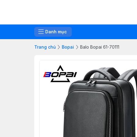
Danh mục
Trang chủ
Bopai
Balo Bopai 61-70111