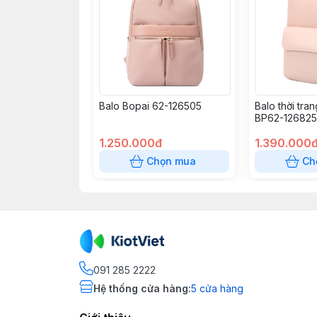
Balo Bopai 62-126505
Balo thời tra
BP62-126825
1.250.000đ
1.390.000
Chọn mua
Ch
091 285 2222
Hệ thống cửa hàng
:
5
cửa hàng