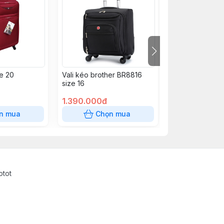
e 20
Vali kéo brother BR8816
Vali kéo vải br
size 16
size 24 màu đe
1.390.000đ
1.250.000đ
n mua
Chọn mua
Chọn
otot