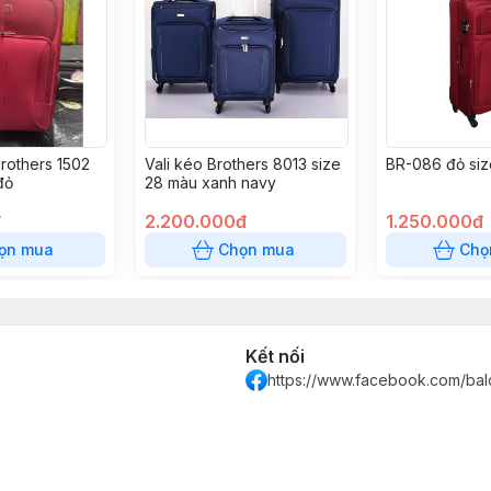
brothers 1502
Vali kéo Brothers 8013 size
BR-086 đỏ siz
đỏ
28 màu xanh navy
đ
2.200.000đ
1.250.000đ
ọn mua
Chọn mua
Chọ
Kết nối
https://www.facebook.com/bal