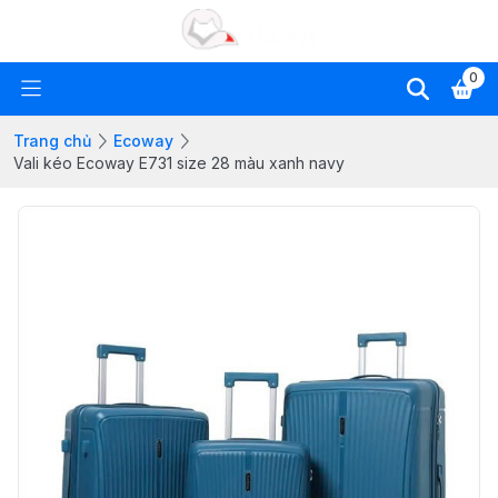
0
Trang chủ
Ecoway
Vali kéo Ecoway E731 size 28 màu xanh navy