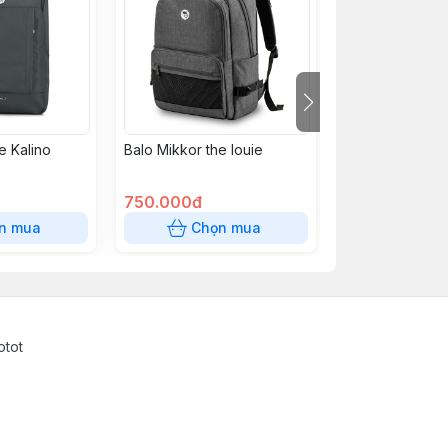
e Kalino
Balo Mikkor the louie
Cặp Mikkor The
Laptop 15.6 inc
750.000đ
490.000đ
n mua
Chọn mua
Chọn
otot