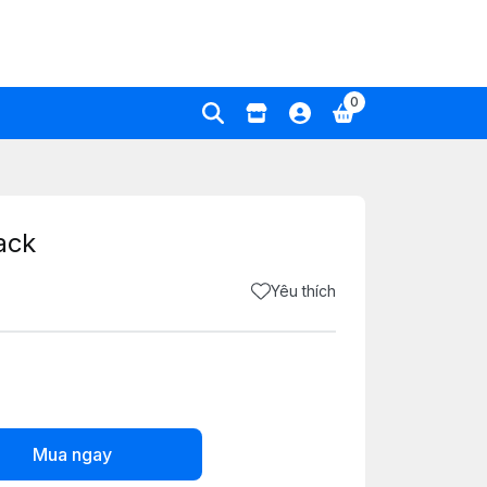
0
ack
Yêu thích
Mua ngay