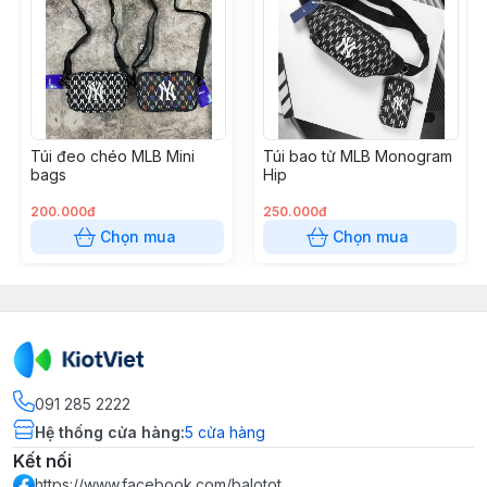
Túi đeo chéo MLB Mini
Túi bao tử MLB Monogram
bags
Hip
200.000đ
250.000đ
Chọn mua
Chọn mua
091 285 2222
Hệ thống cửa hàng
:
5
cửa hàng
Kết nối
https://www.facebook.com/balotot