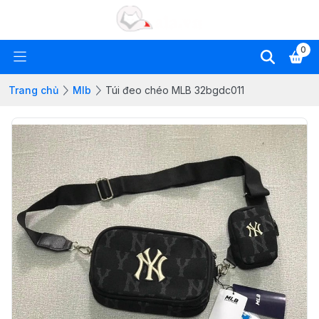
0
Trang chủ
Mlb
Túi đeo chéo MLB 32bgdc011