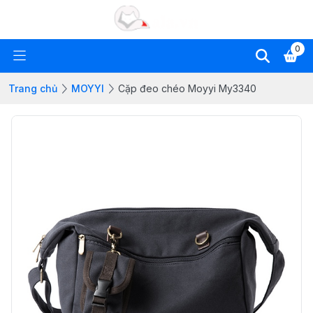
0
Trang chủ
MOYYI
Cặp đeo chéo Moyyi My3340