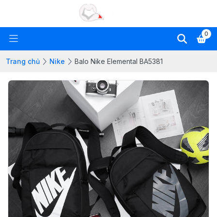
0
Trang chủ
Nike
Balo Nike Elemental BA5381