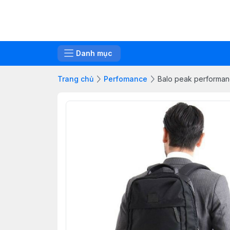
Danh mục
Trang chủ
Perfomance
Balo peak performa