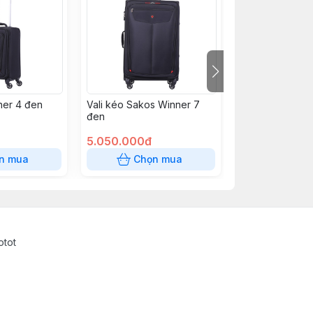
ner 4 đen
Vali kéo Sakos Winner 7
Vali Platinum 6
đen
5.050.000đ
2.050.000đ
n mua
Chọn mua
Chọn
otot