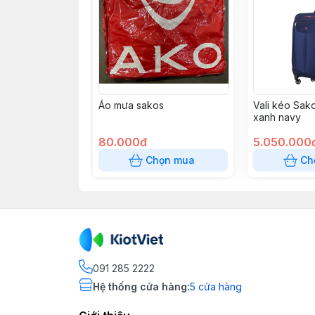
Áo mưa sakos
Vali kéo Sak
xanh navy
80.000đ
5.050.000
Chọn mua
Ch
091 285 2222
Hệ thống cửa hàng
:
5
cửa hàng