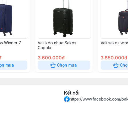
os Winner 7
Vali kéo nhựa Sakos
Vali sakos win
Capola
đ
3.600.000đ
3.850.000đ
ọn mua
Chọn mua
Chọ
Kết nối
https://www.facebook.com/bal