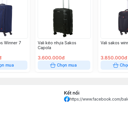
os Winner 7
Vali kéo nhựa Sakos
Vali sakos win
Capola
đ
3.600.000đ
3.850.000đ
ọn mua
Chọn mua
Chọ
Kết nối
https://www.facebook.com/bal