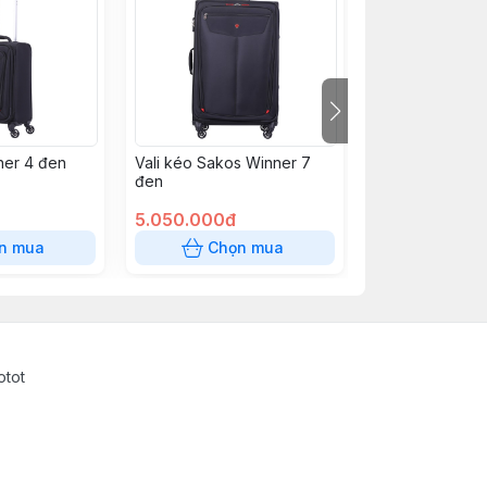
ner 4 đen
Vali kéo Sakos Winner 7
Vali Platinum 6
đen
5.050.000đ
2.050.000đ
n mua
Chọn mua
Chọn
otot