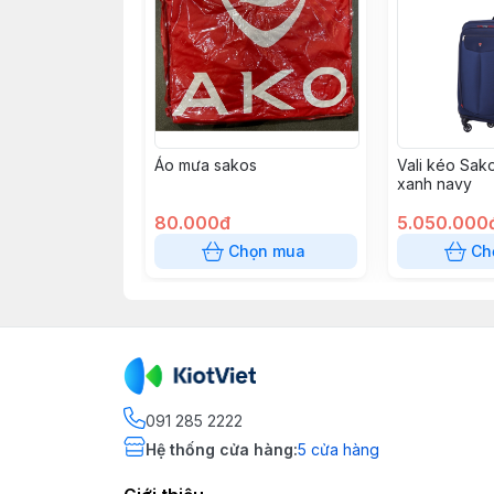
Áo mưa sakos
Vali kéo Sak
xanh navy
80.000đ
5.050.000
Chọn mua
Ch
091 285 2222
Hệ thống cửa hàng
:
5
cửa hàng