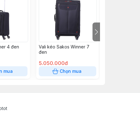
ner 4 đen
Vali kéo Sakos Winner 7
Vali Platinum 6
đen
5.050.000đ
2.050.000đ
n mua
Chọn mua
Chọn
otot