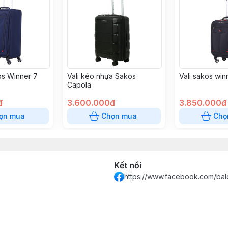
os Winner 7
Vali kéo nhựa Sakos
Vali sakos win
Capola
đ
3.600.000đ
3.850.000đ
ọn mua
Chọn mua
Chọ
Kết nối
https://www.facebook.com/bal