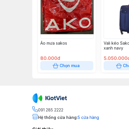
Áo mưa sakos
Vali kéo Sak
xanh navy
80.000đ
5.050.000
Chọn mua
Ch
091 285 2222
Hệ thống cửa hàng
:
5
cửa hàng