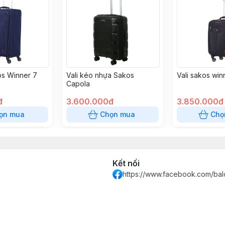
os Winner 7
Vali kéo nhựa Sakos
Vali sakos win
Capola
đ
3.600.000đ
3.850.000đ
ọn mua
Chọn mua
Chọ
Kết nối
https://www.facebook.com/bal