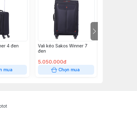
ner 4 đen
Vali kéo Sakos Winner 7
Vali Platinum 6
đen
5.050.000đ
2.050.000đ
n mua
Chọn mua
Chọn
otot