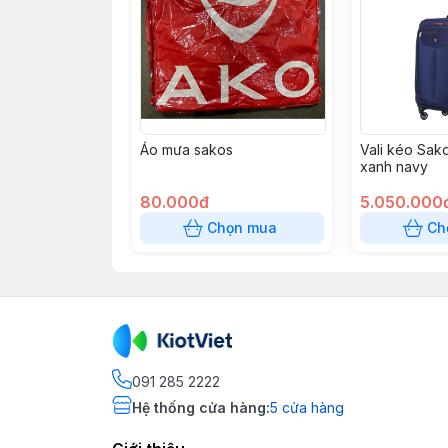
Áo mưa sakos
Vali kéo Sak
xanh navy
80.000đ
5.050.000
Chọn mua
Ch
091 285 2222
Hệ thống cửa hàng
:
5
cửa hàng