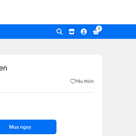
0
en
Yêu thích
Mua ngay