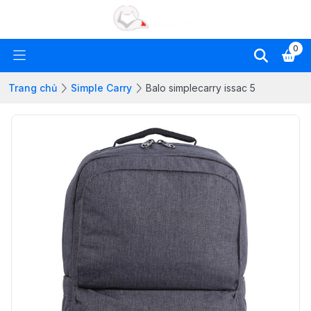
0
Trang chủ
Simple Carry
Balo simplecarry issac 5