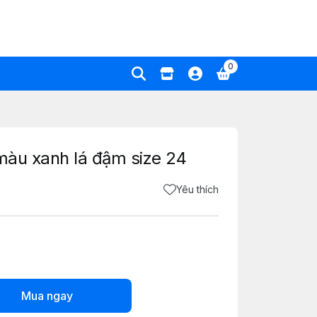
0
 màu xanh lá đậm size 24
Yêu thích
Mua ngay