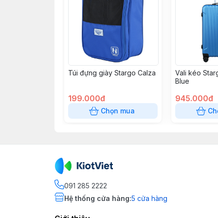
Túi đựng giày Stargo Calza
Vali kéo Sta
Blue
199.000đ
945.000đ
Chọn mua
Ch
091 285 2222
Hệ thống cửa hàng
:
5
cửa hàng