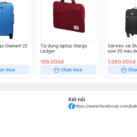
rgo Diamant 22
Túi đựng laptop Stargo
Vali kéo vải St
Ledger
size 20 màu đ
199.000đ
1.990.000đ
ọn mua
Chọn mua
Chọ
Kết nối
https://www.facebook.com/bal