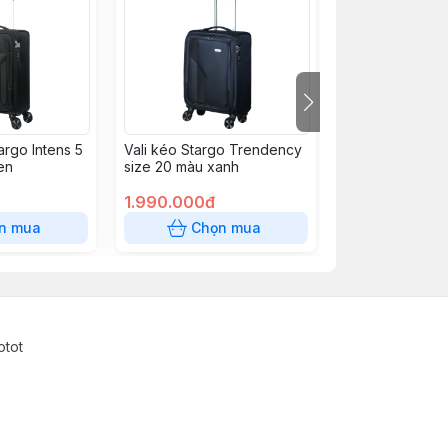
argo Intens 5
Vali kéo Stargo Trendency
Vali kéo Stargo
en
size 20 màu xanh
màu xanh ngọc 
1.990.000đ
1.760.000đ
n mua
Chọn mua
Chọn
otot