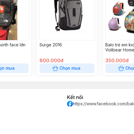
north face lớn
Surge 2016
Balo trẻ em ki
Volibear Home
800.000đ
350.000đ
ọn mua
Chọn mua
Chọ
Kết nối
https://www.facebook.com/bal