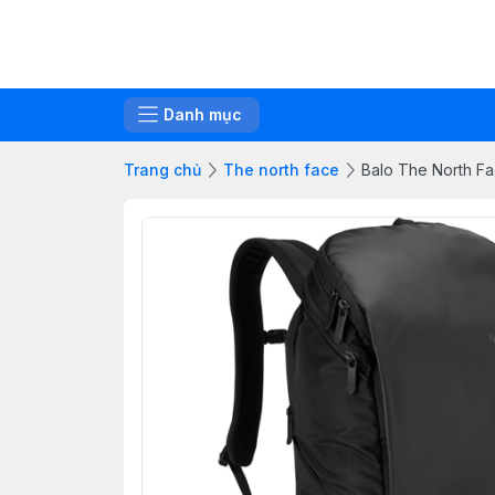
Danh mục
Trang chủ
The north face
Balo The North F