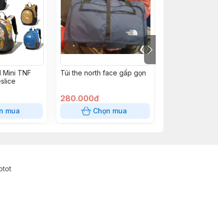
d Mini TNF
Túi the north face gấp gọn
The North Face
slice
280.000đ
550.000đ
n mua
Chọn mua
Chọn
otot