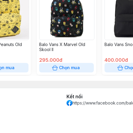
Peanuts Old
Balo Vans X Marvel Old
Balo Vans Sn
Skool II
295.000đ
400.000đ
ọn mua
Chọn mua
Chọ
Kết nối
https://www.facebook.com/bal