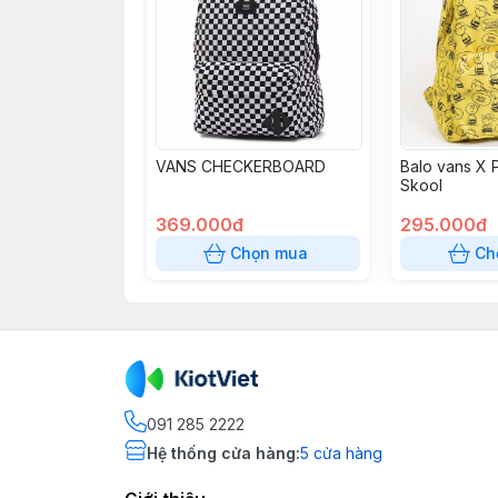
VANS CHECKERBOARD
Balo vans X 
Skool
369.000đ
295.000đ
Chọn mua
Ch
091 285 2222
Hệ thống cửa hàng
:
5
cửa hàng