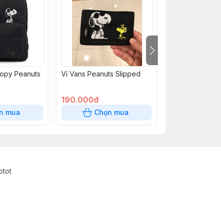
oopy Peanuts
Ví Vans Peanuts Slipped
Vans Sporty Re
bv875
190.000đ
295.000đ
n mua
Chọn mua
Chọn
otot