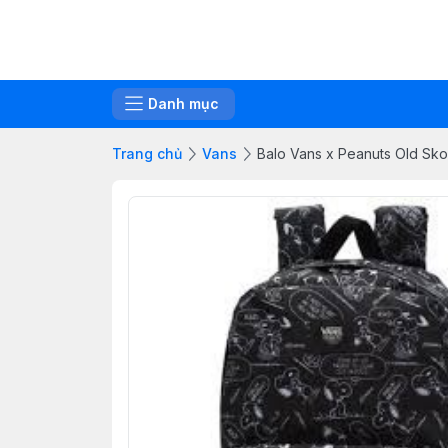
Danh mục
Trang chủ
Vans
Balo Vans x Peanuts Old Sk