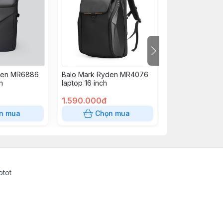
den MR6886
Balo Mark Ryden MR4076
Balo Mark Ryd
h
laptop 16 inch
laptop 17.3
1.590.000đ
1.290.000đ
n mua
Chọn mua
Chọn
otot